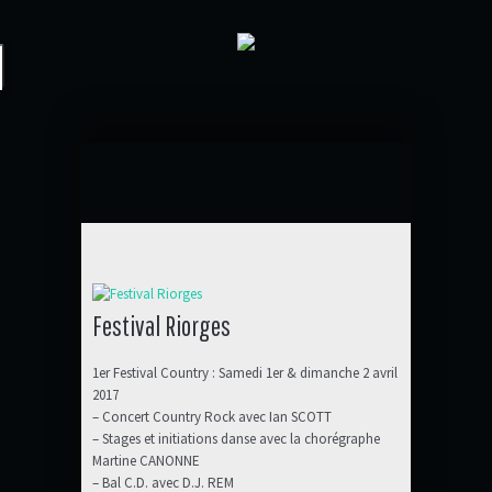
Festival Riorges
1er Festival Country : Samedi 1er & dimanche 2 avril
2017
– Concert Country Rock avec Ian SCOTT
– Stages et initiations danse avec la chorégraphe
Martine CANONNE
– Bal C.D. avec D.J. REM