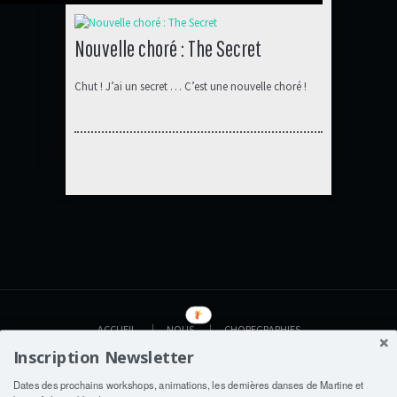
Nouvelle choré : The Secret
Chut ! J’ai un secret … C’est une nouvelle choré !
ACCUEIL
NOUS
CHOREGRAPHIES
VIDEOS
AGENDA
BOUTIQUE
Inscription Newsletter
LIENS
CONTACT
Dates des prochains workshops, animations, les dernières danses de Martine et