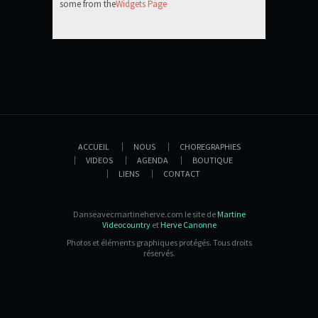
some from the
Widgets Page
ACCUEIL
NOUS
CHOREGRAPHIES
VIDEOS
AGENDA
BOUTIQUE
LIENS
CONTACT
Danseavecmartineherve.com le site de
Martine
Videocountry
et
Herve Canonne
Photos et éléments graphiques protégés. Tous droits
réservés.