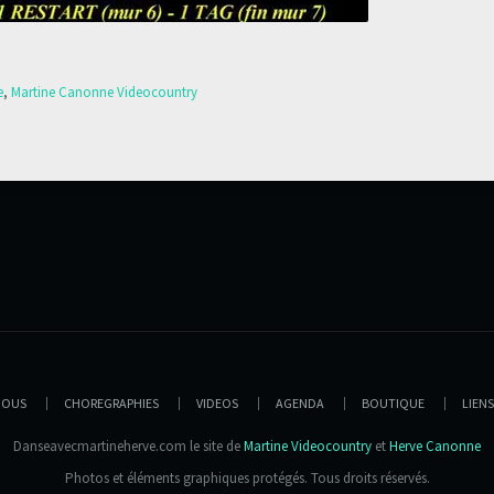
e
,
Martine Canonne Videocountry
NOUS
CHOREGRAPHIES
VIDEOS
AGENDA
BOUTIQUE
LIENS
Danseavecmartineherve.com le site de
Martine Videocountry
et
Herve Canonne
Photos et éléments graphiques protégés. Tous droits réservés.