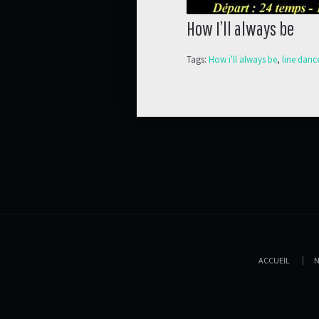
How I’ll always be
Tags:
How i'll always be
,
line danc
ACCUEIL