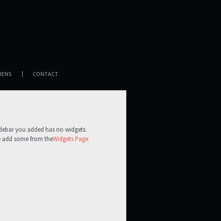
IENS
CONTACT
idebar you added has no widgets.
e add some from the
Widgets Page