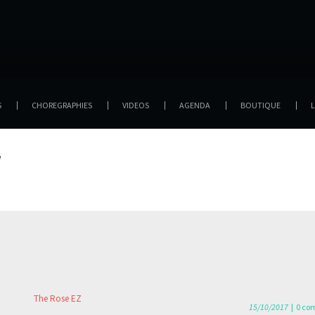
S
CHOREGRAPHIES
VIDEOS
AGENDA
BOUTIQUE
L
7
15/10/2017
|
0 co