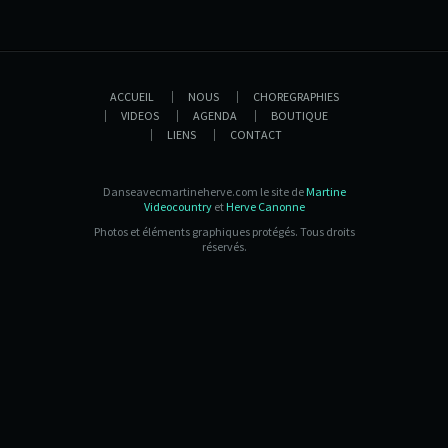
ACCUEIL
NOUS
CHOREGRAPHIES
VIDEOS
AGENDA
BOUTIQUE
LIENS
CONTACT
Danseavecmartineherve.com le site de
Martine
Videocountry
et
Herve Canonne
Photos et éléments graphiques protégés. Tous droits
réservés.